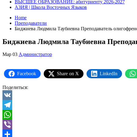
ВЫСШЕЕ ОБРАЗОВАНИЕ: абитуриенту 2026-2027
АЗИЯ | Школа Восточных Языков
Home
Преподаватели
Биджиева Людмила Таубиевна Преподаватель олигофрено
Биджиева Людмила Таубиевна Преподав
Мар
03
Администратор
Facebook
Share on X
LinkedIn
Поделиться:
VK
Telegram
WhatsApp
Viber