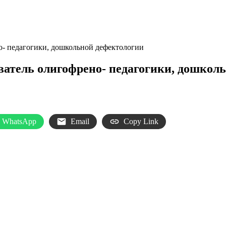
- педагогики, дошкольной дефектологии
атель олигофрено- педагогики, дошкол
WhatsApp
Email
Copy Link