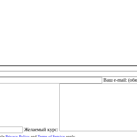
Ваш e-mail: (об
Желаемый курс:
ogle
Privacy Policy
and
Terms of Service
apply.