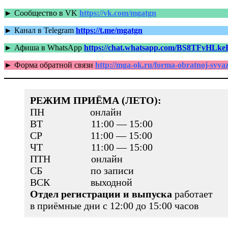
►
Сообщество в VK
https://vk.com/mgatgn
► Канал в Telegram
https://t.me/mgatgn
► Афиша в WhatsApp
https://chat.whatsapp.com/BS8TFv
►
Форма обратной связи
http://mga-ok.ru/forma-obratnoj-svyaz
РЕЖИМ ПРИЁМА (ЛЕТО):
ПН онлайн
ВТ 11:00 — 15:00
СР 11:00 — 15:00
ЧТ 11:00 — 15:00
ПТН онлайн
СБ по записи
ВСК выходной
Отдел регистрации и выпуска
работает
в приёмные дни с 12:00 до 15:00 часов