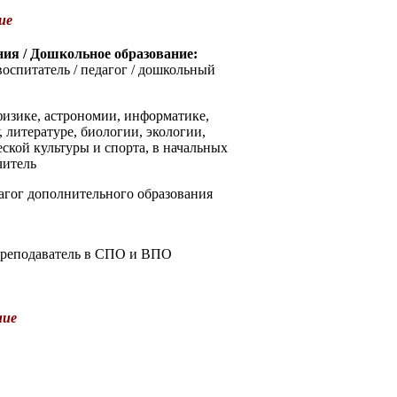
ие
ния / Дошкольное образование:
оспитатель / педагог / дошкольный
физике, астрономии, информатике,
 литературе, биологии, экологии,
кой культуры и спорта, в начальных
читель
агог дополнительного образования
реподаватель в СПО и ВПО
ние