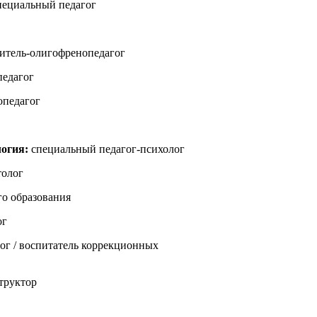
специальный педагог
читель-олигофренопедагог
педагог
опедагог
логия:
специальный педагог-психолог
толог
о образования
ог
ог / воспитатель коррекционных
труктор