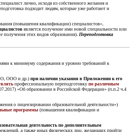
специалист лично, исходя из собственного желания и
еподготовка подходит людям, которые уже работают и
зования (повышения квалификации) специалистов»,
ециалистов
является получение ими новой специальности или
се получения этих видов образования).
Переподготовка
иями к минимуму содержания и уровню требований к
НО, ООО и др.)
при наличии указания в Приложении к его
твлять
профессиональную переподготовку
по различным
.07.2017) «Об образовании в Российской Федерации» (п.п.2 ч.4
ожения о лицензировании образовательной деятельности»)
альные программы
(повышения квалификации и
азовательная деятельность по дополнительным
реждений, а также иных физических лиц, желающих пройти