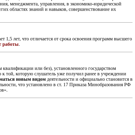
ания, менеджмента, управления, в экономико-юридической
угих областях знаний и навыков, совершенствование их
т 1,5 лет, что отличается от срока освоения программ высшего
т работы
.
м квалификации или без), установленного государством
ю к той, которую слушатель уже получил ранее в учреждении
ниматься новым видом
деятельности и официально становится в
льности, что установлено в ст. 17 Приказа Минобразования РФ
ов».