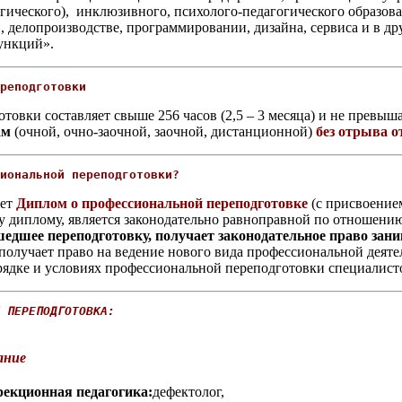
гического), инклюзивного, психолого-педагогического образов
 делопроизводстве, программировании, дизайна, сервиса и в др
ункций».
реподготовки
вки составляет свыше 256 часов (2,5 – 3 месяца) и не превышае
ам
(очной, очно-заочной, заочной, дистанционной)
без отрыва о
иональной переподготовки?
ает
Диплом о профессиональной переподготовке
(с присвоение
му диплому, является законодательно равноправной по отношени
едшее переподготовку, получает законодательное право за
получает право на ведение нового вида профессиональной деяте
орядке и условиях профессиональной переподготовки специалист
 ПЕРЕПОДГОТОВКА:
ание
рекционная педагогика:
дефектолог,