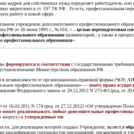
вки кадров для собственных нужд определяет работодатель, или 
ки закреплено в ст. 197 ТК РФ. То есть, профессиональная пер
ать работу в новой сфере.
вательном учреждении дополнительного профессионального обра
а РФ от 26 июня 1995 г., № 610, «…
целью переподготовки сп
рофессионального образования
(комментарий.: а также в процес
го профессионального образования
».
ммы
формируются в соответствии
с государственными требован
 установленными Министерством образования РФ.
я в независимости от организационно-правовой формы (ЧОУ, А
льное профессиональное образование» —
имеет право осущес
бованиям Федерального закона от 29.12.2012 N 273-ФЗ (ред. от 29
от 16.03.2011 N 174 (ред. от 27.12.2012) «Об утверждении Пол
ия
может реализовывать любые дополнительные профессион
 запросу) и
утвержденные ею
.
ости, для реализации которой создано Учреждение, является
обр
ие квалификации специалистов предприятий, организаций и уч