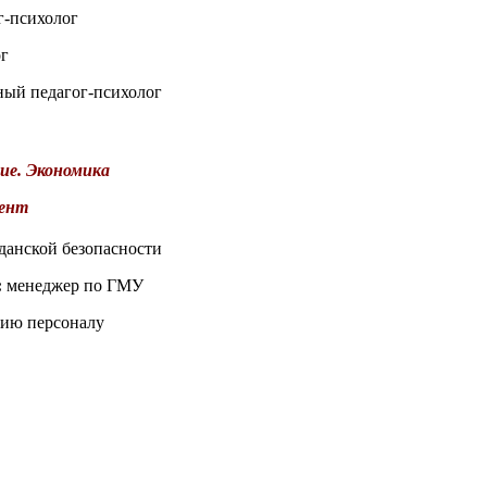
г-психолог
ог
ный педагог-психолог
ие. Экономика
ент
данской безопасности
:
менеджер по ГМУ
нию персоналу