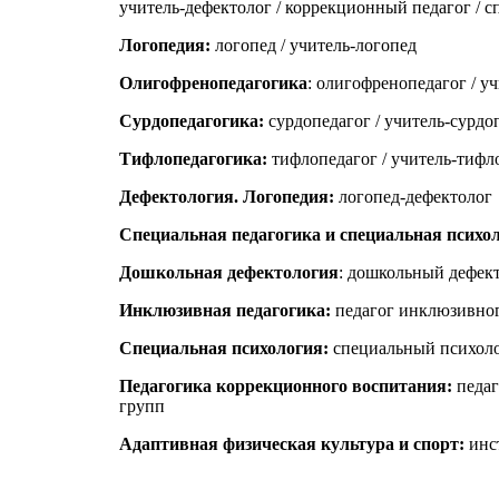
учитель-дефектолог / коррекционный педагог / 
Логопедия:
логопед / учитель-логопед
Олигофренопедагогика
: олигофренопедагог / у
Сурдопедагогика:
сурдопедагог / учитель-сурдо
Тифлопедагогика:
тифлопедагог / учитель-тифл
Дефектология. Логопедия:
логопед-дефектолог
Специальная педагогика и специальная психо
Дошкольная дефектология
: дошкольный дефек
Инклюзивная педагогика:
педагог инклюзивног
Специальная психология:
специальный психол
Педагогика коррекционного воспитания:
педаг
групп
Адаптивная физическая культура и спорт:
инс