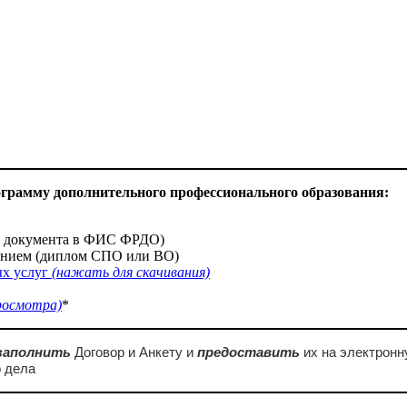
грамму дополнительного профессионального образования:
о документа в ФИС ФРДО)
ением (диплом СПО или ВО)
ых услуг
(нажать для скачивания)
росмотра)
*
заполнить
Договор и Анкету и
предоставить
их на электронн
 дела