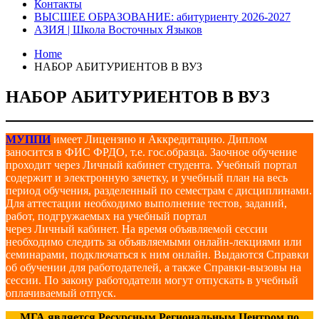
Контакты
ВЫСШЕЕ ОБРАЗОВАНИЕ: абитуриенту 2026-2027
АЗИЯ | Школа Восточных Языков
Home
НАБОР АБИТУРИЕНТОВ В ВУЗ
НАБОР АБИТУРИЕНТОВ В ВУЗ
МУППИ
имеет Лицензию и Аккредитацию. Диплом
заносится в ФИС ФРДО, т.е. гос.образца. Заочное обучение
проходит через Личный кабинет студента. Учебный портал
содержит и электронную зачетку, и учебный план на весь
период обучения, разделенный по семестрам с дисциплинами.
Для аттестации необходимо выполнение тестов, заданий,
работ, подгружаемых на учебный портал
через Личный кабинет. На время объявляемой сессии
необходимо следить за объявляемыми онлайн-лекциями или
семинарами, подключаться к ним онлайн. Выдаются Справки
об обучении для работодателей, а также Справки-вызовы на
сессии. По закону работодатели могут отпускать в учебный
оплачиваемый отпуск.
МГА является Ресурсным Региональным Центром по