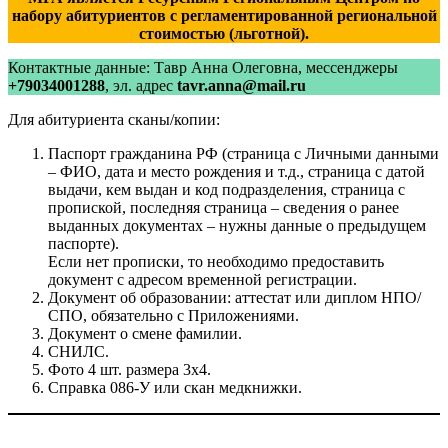
набору абитуриентов с регламентированной региональной
стоимостью (льготной).
Контактные данные: Тавр Анна Олеговна, мессенджеры
+79034001288
, эл. адрес
tavr.anna@mail.ru
Для абитуриента сканы/копии:
Паспорт гражданина РФ (страница с Личными данными
– ФИО, дата и место рождения и т.д., страница с датой
выдачи, кем выдан и код подразделения, страница с
пропиской, последняя страница – сведения о ранее
выданных документах – нужны данные о предыдущем
паспорте).
Если нет прописки, то необходимо предоставить
документ с адресом временной регистрации.
Документ об образовании: аттестат или диплом НПО/
СПО, обязательно с Приложениями.
Документ о смене фамилии.
СНИЛС.
Фото 4 шт. размера 3х4.
Справка 086-У или скан медкнижки.