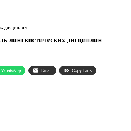
их дисциплин
ль лингвистических дисциплин
WhatsApp
Email
Copy Link