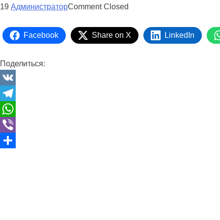
19
Администратор
Comment Closed
Facebook
Share on X
LinkedIn
Поделиться:
VK
Telegram
WhatsApp
Viber
Отправить