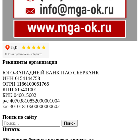
Реквизиты организации
ЮГО-ЗАПАДНЫЙ БАНК ПАО СБЕРБАНК
ИНН 6154144758
ОГРН 1166100051765
КПП 615401001
БИК 046015602
р/с 40703810852090001004
к/с 30101810600000000602
Поиск по сайту
Найти:
Цитата:
“Успешное будущее человека зависит от